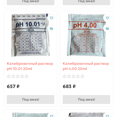
Под заказ!
Под заказ!
3.
Дезинфекция – уничтожение бактерий
Самый важный этап. У нас вы найдете средства на
любой вкус и бюджет:
Тип
Плюсы
Формы выпуска
дезинфекции
Хлор
Самый
Быстрорастворимы
(таблетки,
надёжный и
таблетки для
гранулы)
популярный
шоковой
Калибровочный раствор
Калибровочный раствор
метод.
обработки,
pH 10.01 20ml
pH 4.00 20ml
медленные для
поддержания,
гранулы.
657 ₽
683 ₽
Бром
Не имеет
Таблетки, гранулы
резкого запаха,
не раздражает
Под заказ!
Под заказ!
кожу. Идеален
для крытых
бассейнов и