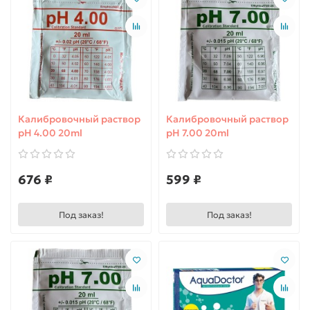
спа.
Активный
Мягкая, но
Жидкие составы,
кислород
эффективная
порошки.
дезинфекция
без запаха.
Отличный
выбор для
чувствительной
Калибровочный раствор
Калибровочный раствор
кожи и детских
бассейнов.
pH 4.00 20ml
pH 7.00 20ml
676 ₽
599 ₽
Важно: многие ошибочно полагают, что если вода
пахнет хлором, значит она хорошо обеззаражена. Это
заблуждение! На самом деле резкий запах хлора —
Под заказ!
Под заказ!
признак того, что в воде накопились хлорамины. Это
вещества, которые образуются при реакции хлора с
потом, мочой и другими органическими
загрязнениями . Свободный хлор, который
действительно убивает бактерии, почти не пахнет .
Если вы чувствуете сильный запах "хлорки", значит: