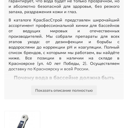
гарантирует, что вода будет не только прозрачной, но
и абсолютно безопасной для здоровья, без резкого
запаха, раздражения кожи и глаз.
В каталоге КрасБасСтрой представлен широчайший
ассортимент профессиональной химии для бассейнов
от ведущих мировых и отечественных
производителей. Мы собрали препараты для всех
этапов ухода: от дезинфекции и борьбы с
водорослями до коррекции pH и коагуляции. Полный
список брендов, с которыми мы работаем, вы найдёте
ниже. Все позиции в наличии на складе в
Красноярске (ул. 40 лет Победы, 2). Осуществляем
доставку по Красноярску и всей России.
Почему вода в бассейне должна быть
идеальной: 4 главных врага
Показать описание полностью
Чистая вода — это результат системного подхода. Вот
основные проблемы, с которыми сталкиваются
владельцы бассейнов, и как с ними борется
профессиональная химия: